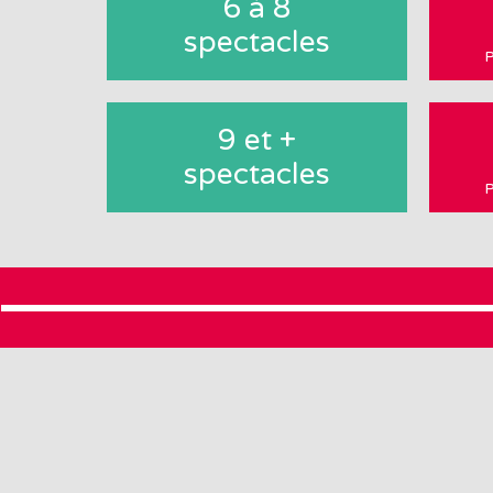
6 à 8
spectacles
P
9 et +
spectacles
P